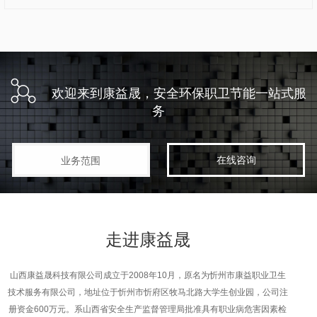
欢迎来到康益晟，安全环保职卫节能一站式服
务
在线咨询
业务范围
走进
康益晟
山西康益晟科技有限公司成立于2008年10月，原名为忻州市康益职业卫生
技术服务有限公司，地址位于忻州市忻府区牧马北路大学生创业园，公司注
册资金600万元。系山西省安全生产监督管理局批准具有职业病危害因素检