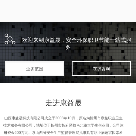
欢迎来到康益晟，安全环保职卫节能一站式服
务
在线咨询
业务范围
走进
康益晟
山西康益晟科技有限公司成立于2008年10月，原名为忻州市康益职业卫生
技术服务有限公司，地址位于忻州市忻府区牧马北路大学生创业园，公司注
册资金600万元。系山西省安全生产监督管理局批准具有职业病危害因素检