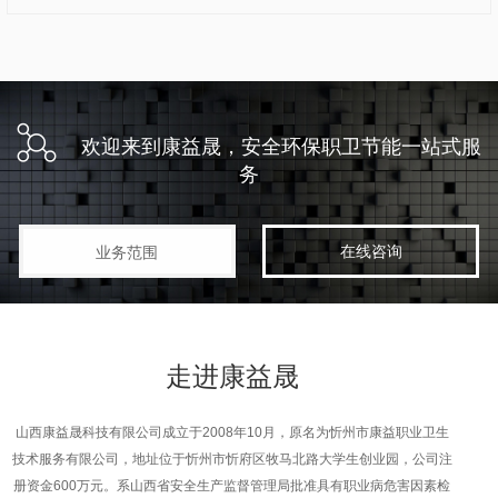
欢迎来到康益晟，安全环保职卫节能一站式服
务
在线咨询
业务范围
走进
康益晟
山西康益晟科技有限公司成立于2008年10月，原名为忻州市康益职业卫生
技术服务有限公司，地址位于忻州市忻府区牧马北路大学生创业园，公司注
册资金600万元。系山西省安全生产监督管理局批准具有职业病危害因素检