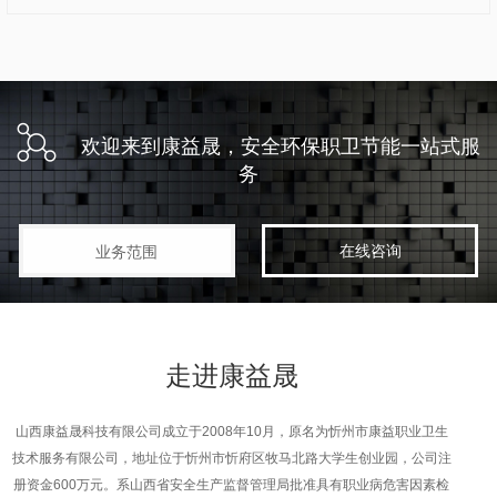
欢迎来到康益晟，安全环保职卫节能一站式服
务
在线咨询
业务范围
走进
康益晟
山西康益晟科技有限公司成立于2008年10月，原名为忻州市康益职业卫生
技术服务有限公司，地址位于忻州市忻府区牧马北路大学生创业园，公司注
册资金600万元。系山西省安全生产监督管理局批准具有职业病危害因素检