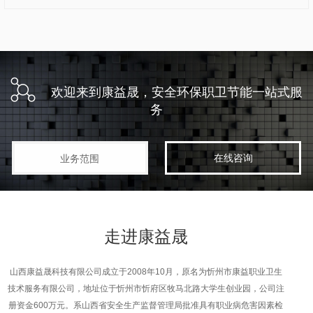
欢迎来到康益晟，安全环保职卫节能一站式服
务
在线咨询
业务范围
走进
康益晟
山西康益晟科技有限公司成立于2008年10月，原名为忻州市康益职业卫生
技术服务有限公司，地址位于忻州市忻府区牧马北路大学生创业园，公司注
册资金600万元。系山西省安全生产监督管理局批准具有职业病危害因素检